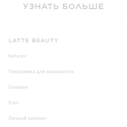
Комфортное ношение в течение 6
Узнать больше
часов
Смягчающий эффект
LATTE BEAUTY
каталог
Программа для визажистов
галерея
Блог
Личный кабинет