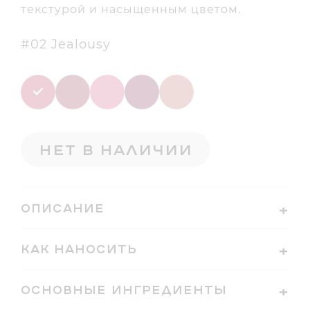
текстурой и насыщенным цветом.
#02 Jealousy
Нет в наличии
ОПИСАНИЕ
Comformatte — матовая губная помада с
КАК НАНОСИТЬ
насыщенным цветом на основе масла жожоба
и витамина Е, обеспечивающая комфортное
ОСНОВНЫЕ ИНГРЕДИЕНТЫ
покрытие в течение всего дня. Благодаря
Neopentyl Glycol Dicaprylate/Dicaprate,