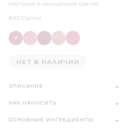
текстурой и насыщенным цветом.
#03 Clamor
Нет в наличии
ОПИСАНИЕ
Comformatte — матовая губная помада с
КАК НАНОСИТЬ
насыщенным цветом на основе масла жожоба
и витамина Е, обеспечивающая комфортное
ОСНОВНЫЕ ИНГРЕДИЕНТЫ
покрытие в течение всего дня. Благодаря
Neopentyl Glycol Dicaprylate/Dicaprate,