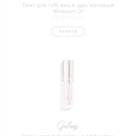
сиять не только внешне, но и чувствовать
Тинт для губ, век и щек матовый
магию космоса внутри себя.
Blossom 01
#01 Blossom
Преимущества:
Космическое сияние с крупным шиммером
КУПИТЬ
Трендовый влажный эффект
Увлажнение и объём благодаря
гиалуроновой кислоте
Питательный комплекс из масел и витаминов
Лёгкая текстура без липкости
Можно использовать как топ для губной
помады или тени для век
Оттенок:
№12 Golden Nebula
Тёплый золотисто-бронзовый перелив
напоминает о сверкающих облаках пыли и
газа, рождающих новые миры. Его сияние
окутывает губы мягким светом, даря
ощущение тепла, богатства и космической
гармонии.