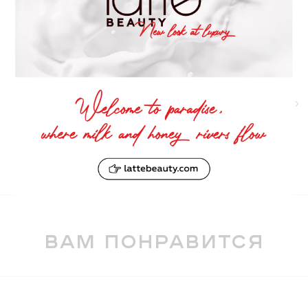
Удобный аппликатор для точных линий
Скрывает мелкие недостатки на губах
Оттенки можно комбинировать или
использовать по отдельности
Формула длительного действия
Безупречное матовое покрытие
вам понравится