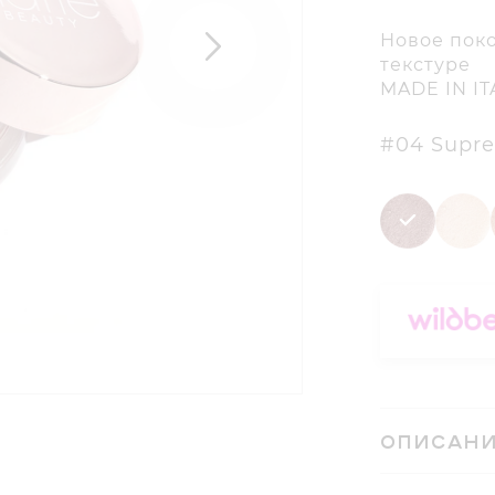
Новое пок
текстуре
MADE IN IT
#04 Sup
ОПИСАН
Мировой бес
трендовым 