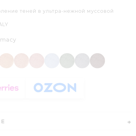
оление теней в ультра-нежной муссовой
ALY
remacy
ИЕ
тселлер Latte Beauty — кремовые тени Muse с
металлизированным сиянием в ультра-нежной