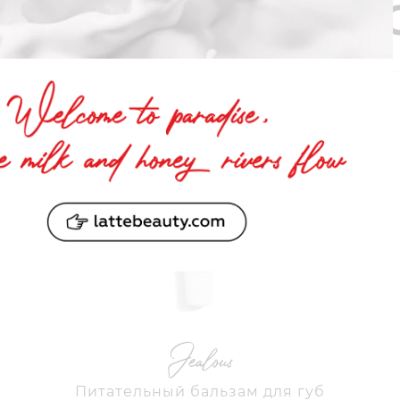
ам понравит
Питательный бальзам для губ