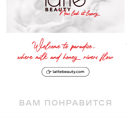
Эластичная текстура
Прост в использовании
Позволяет создать и ультратонкие, и
широкие линии
Не ломается
Быстро сохнет
Яркий цвет
Держится до 8 часов
Инновационная формула
Экономичный
Водонепроницаемый
Без комочков
вам понравится