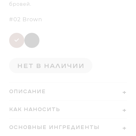
бровей.
#02 Brown
Нет в наличии
ОПИСАНИЕ
Идеальное средство для создания
КАК НАНОСИТЬ
естественных или подчеркнутых бровей.
ОСНОВНЫЕ ИНГРЕДИЕНТЫ
Отличается в меру мягкой, хорошо
Диоксид Кремния, Диметикон/