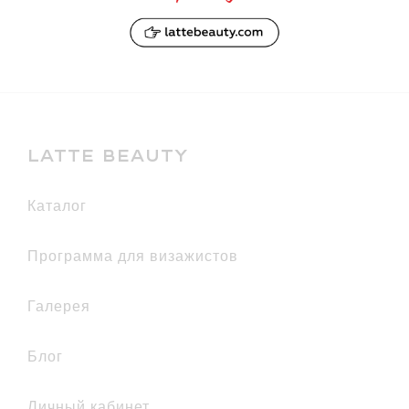
вам может
понравится
LATTE BEAUTY
каталог
Программа для визажистов
галерея
Блог
Личный кабинет