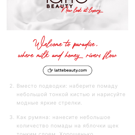
может заменить сразу несколько
средств в косметичке:
Для век: используйте помаду вместо
теней. Нанесите небольшое
количество средство на руку, а затем
перенесите на веки с помощью кисти
или пальцев. Растушуйте помаду и
дополните макияж тушью.
Вместо подводки: наберите помаду
небольшой тонкой кистью и нарисуйте
модные яркие стрелки.
Как румяна: нанесите небольшое
количество помады на яблочки щек
тонким слоем. Хорошенько