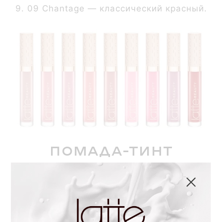
09 Chantage — классический красный.
Помада-тинт
Особенность помады —
многофункциональная текстура.
Благодаря насыщенной и
пигментированной формуле, Ultimatte