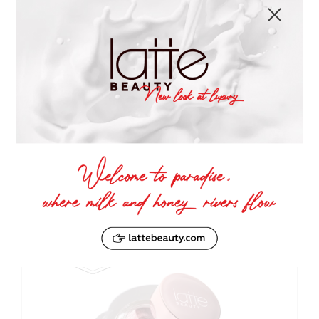
оттенок нанесите в складку и внешний
уголок глаза, а светлым растушуйте
границы по веку и добавьте акцент на
нижнее веко. А затем нанесите сияющий
пигмент на в середину века и дополните
макияж тушью для ресниц. Для губ
используйте матовую красную помаду.