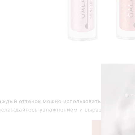
Инс
аждый оттенок можно использовать как самосто
аслаждайтесь увлажнением и выразительным об