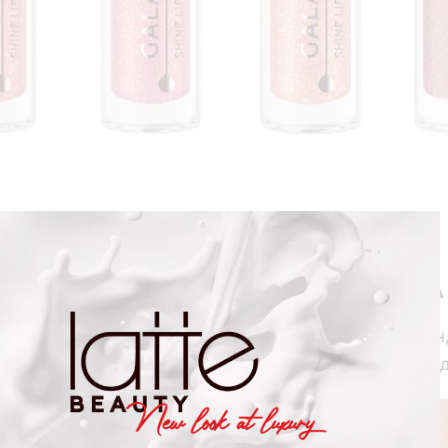
трукция по использов
ятельно, так и поверх любимых помад и каран
ъемом. Собрали несколько вариантов для соз