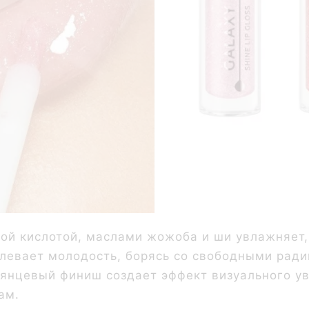
й кислотой, маслами жожоба и ши увлажняет, 
длевает молодость, борясь со свободными ради
Глянцевый финиш создает эффект визуального 
ам.