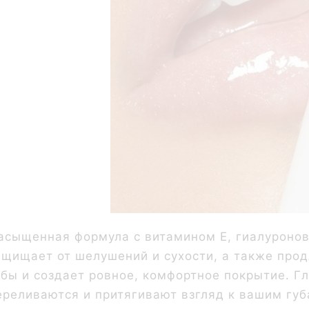
асыщенная формула с витамином Е, гиалуроново
ащищает от шелушений и сухости, а также про
убы и создает ровное, комфортное покрытие. 
ереливаются и притягивают взгляд к вашим губ