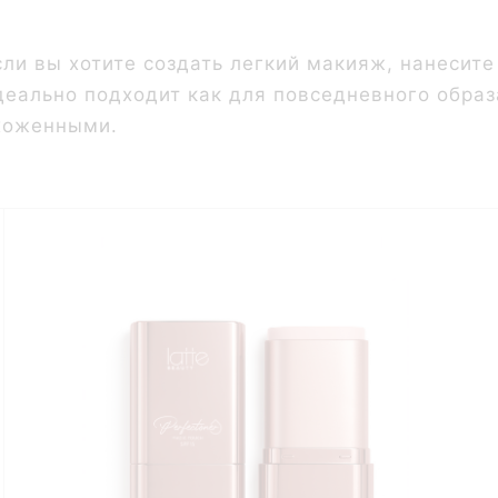
сли вы хотите создать легкий макияж, нанесит
деально подходит как для повседневного образа
хоженными.