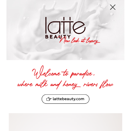
Выставку Тео посетили друзья,
известные люди в Италии (например,
семья Prada), также иностранные гости.
Например, один арабский шейх,
которого Наполитано консультирует по
вопросам дизайна.