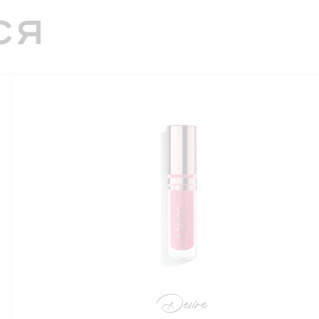
несении пальцами или кистью.
ся
ключает 5 универсальных оттенков: тинт розовый
 образа, тинт красный для яркого акцента, тинт
для естественного контуринга и трендовый тинт в
, подстраивающийся под цвет губ.