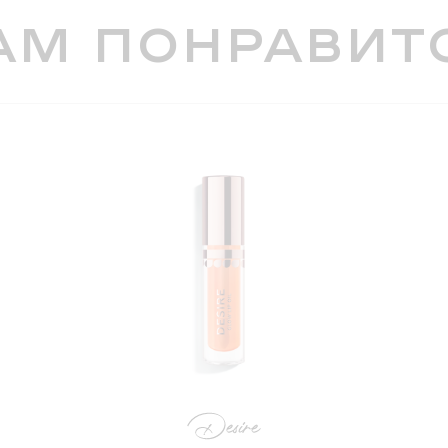
Удобен в на
15850:1.
ам понравит
Коллекция в
для нежного
коричневый 
стиле Rhode