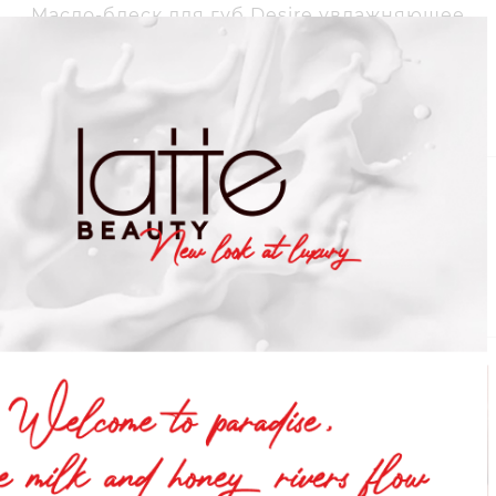
Масло-блеск для губ Desire увлажняющее
#02 Honey Glow
КУПИТЬ
Узнать больш