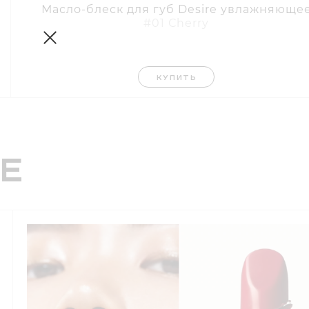
Масло-блеск для губ Desire увлажняюще
#01 Сherry
КУПИТЬ
е