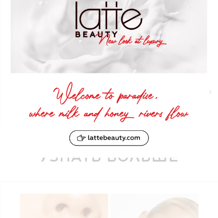
Кисть для моделирования лица
LATTE BEAUTY
#2 More or Less
КУПИТЬ
Узнать больше