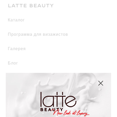
LATTE BEAUTY
каталог
Программа для визажистов
галерея
Блог
Личный кабинет
Корзина
КОМПАНИЯ