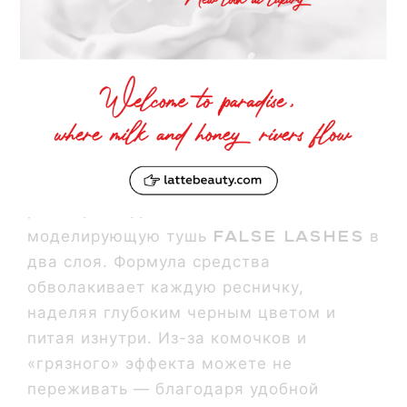
Этап 4. Не забываем
про пышные
ресницы
Финишируем макияж глаз пышными
ресницами. Для этого наносим
False Lashes
моделирующую тушь
в
два слоя. Формула средства
обволакивает каждую ресничку,
наделяя глубоким черным цветом и
питая изнутри. Из-за комочков и
«грязного» эффекта можете не
переживать — благодаря удобной