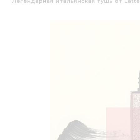
Легендарная итальянская тушь от Latt