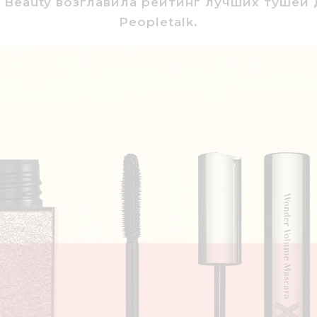
e Beauty возглавила рейтинг лучших тушей
Peopletalk.