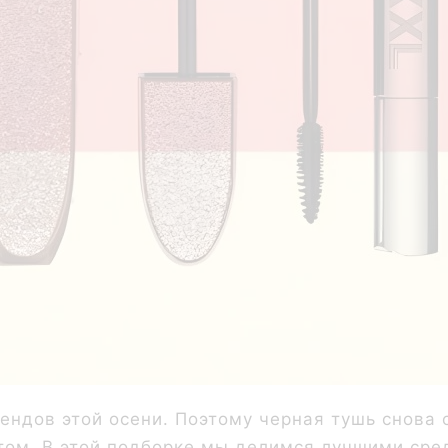
рендов этой осени. Поэтому черная тушь снова 
том. В этой подборке мы делимся лучшими сре