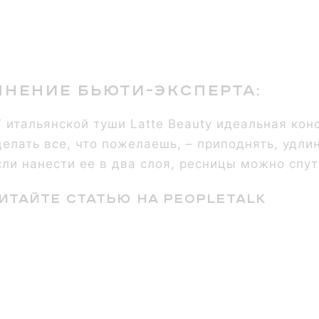
нение бьюти-эксперта:
У итальянской туши Latte Beauty идеальная кон
делать все, что пожелаешь, – приподнять, удли
сли нанести ее в два слоя, ресницы можно спу
итайте статью на Peopletalk