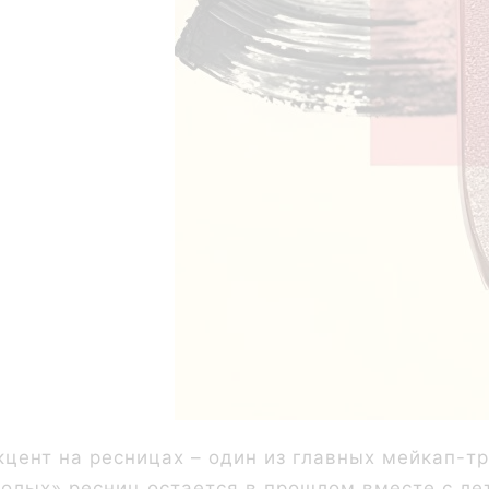
кцент на ресницах – один из главных мейкап-т
голых» ресниц остается в прошлом вместе с ле