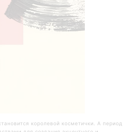
становится королевой косметички. А период
дствами для создания акцентного и