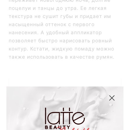
поцелуи и танцы до утра. Ее легкая
текстура не сушит губы и придает им
насыщенный оттенок с первого
нанесения. А удобный аппликатор
позволяет быстро нарисовать ровный
контур. Кстати, жидкую помаду можно
также использовать в качестве румян.