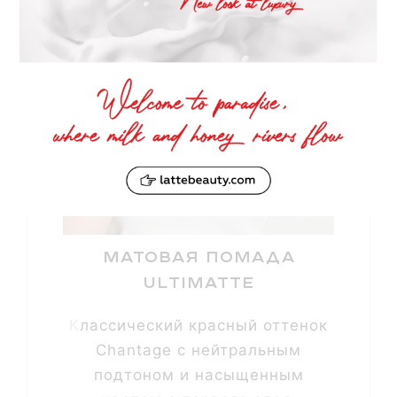
Матовая помада
Ultimatte
Классический красный оттенок
Chantage с нейтральным
подтоном и насыщенным