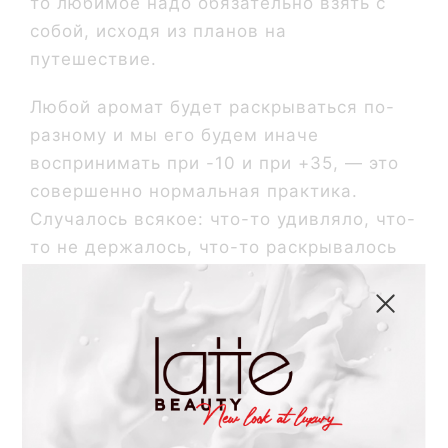
то любимое надо обязательно взять с
собой, исходя из планов на
путешествие.
Любой аромат будет раскрываться по-
разному и мы его будем иначе
воспринимать при -10 и при +35, — это
совершенно нормальная практика.
Случалось всякое: что-то удивляло, что-
то не держалось, что-то раскрывалось
совершенно новыми гранями.