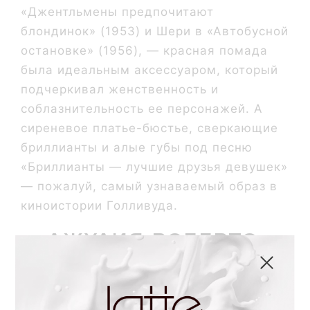
«Джентльмены предпочитают
блондинок» (1953) и Шери в «Автобусной
остановке» (1956), — красная помада
была идеальным аксессуаром, который
подчеркивал женственность и
соблазнительность ее персонажей. А
сиреневое платье-бюстье, сверкающие
бриллианты и алые губы под песню
«Бриллианты — лучшие друзья девушек»
— пожалуй, самый узнаваемый образ в
киноистории Голливуда.
Джулия Робертс,
«Красотка» (1990)