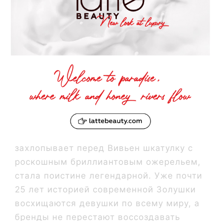
Кадр из фильма «Красотка»
Сцена, где герой Ричарда Гира в шутку
захлопывает перед Вивьен шкатулку с
роскошным бриллиантовым ожерельем,
стала поистине легендарной. Уже почти
25 лет историей современной Золушки
восхищаются девушки по всему миру, а
бренды не перестают воссоздавать