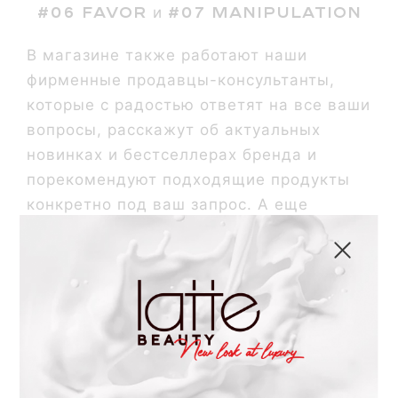
#06 Favor
#07 Manipulation
и
В магазине также работают наши
фирменные продавцы-консультанты,
которые с радостью ответят на все ваши
вопросы, расскажут об актуальных
новинках и бестселлерах бренда и
порекомендуют подходящие продукты
конкретно под ваш запрос. А еще
поделятся любимыми лайфхаками и
бьюти-фишками Latte Beauty для
создания безупречного макияжа.