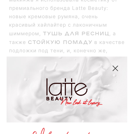
премиального бренда Latte Beauty:
новые кремовые румяна, очень
красивый хайлайтер с лаконичным
тушь для ресниц
шиммером,
, а
стойкую помаду
также
в качестве
подложки под тени, и, конечно же,
легендарный блеск
. Целью было
создать универсальный мейк: с одной
стороны, вечерний и стойкий, а с другой
— очень легкий и освежающий. Третий
день миланской недели моды был
посвящен сборам гостей на показы, а
Latte Beauty стал настоящим
помощником в этом деле!