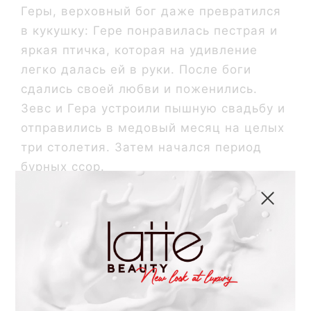
Геры, верховный бог даже превратился
в кукушку: Гере понравилась пестрая и
яркая птичка, которая на удивление
легко далась ей в руки. После боги
сдались своей любви и поженились.
Зевс и Гера устроили пышную свадьбу и
отправились в медовый месяц на целых
три столетия. Затем начался период
бурных ссор.
Ревность и
скандалы