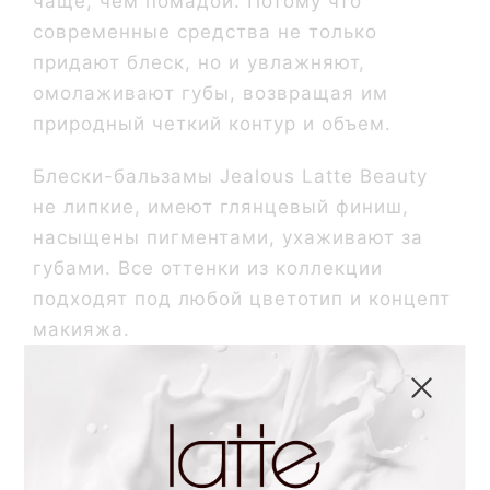
чаще, чем помадой. Потому что
современные средства не только
придают блеск, но и увлажняют,
омолаживают губы, возвращая им
природный четкий контур и объем.
Блески-бальзамы Jealous Latte Beauty
не липкие, имеют глянцевый финиш,
насыщены пигментами, ухаживают за
губами. Все оттенки из коллекции
подходят под любой цветотип и концепт
макияжа.
А еще блески ухаживают за губами.
Миндальное, сафлоровое и оливковое
масла восстанавливают в составе,
заживляют, увлажняют кожу. Алоэ вера