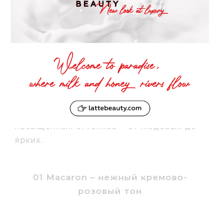
снимает раздражение, эхинацея
возвращает губам природный пигмент,
которые они теряют с возрастом. Хмель
повышает эластичность и упругость,
разглаживает морщинки.
Блески можно использовать как
самостоятельно, так и поверх помады
схожего тона. В палитре представлено 5
насыщенных оттенков – от нюдовых до
ярких.
01 Macaron – нежный кремово-
розовый тон