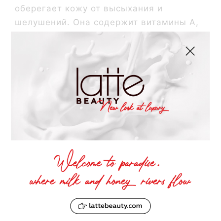
оберегает кожу от высыхания и
шелушений. Она содержит витамины А,
D, Е и К, которые часто находятся в
дефиците. Витамин Е помогает улучшить
поверхность кожи, делая ее
бархатистой.
Древние греки использовали
оливковое
масло
для защиты от UV-лучей —
удивительно, что целебные свойства
этого масла мы используем и сейчас,
добавляя его в блески для губ и кремы.
Помимо защиты от вредного
воздействия окружающей среды,
оливковое масло также обладает
увлажняющим и питательным